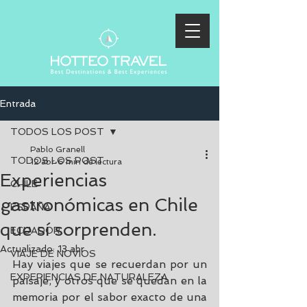
Entrada
TODOS LOS POST
Pablo Granell
TODOS LOS POST
12 abr
6 min de lectura
Experiencias
CHILE
gastronómicas en Chile
ESPAÑA
que sí sorprenden.
ECUADOR
Actualizado:
13 abr
VIAJE DE NOVIOS
Hay viajes que se recuerdan por un 
EXPERIENCIAS DE NATURALEZA
paisaje, y otros que se quedan en la 
memoria por el sabor exacto de una 