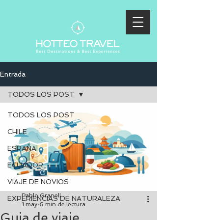
Entrada
TODOS LOS POST
TODOS LOS POST
CHILE
ESPAÑA
ECUADOR
VIAJE DE NOVIOS
Pablo Granell
EXPERIENCIAS DE NATURALEZA
1 may
6 min de lectura
Guia de viaje