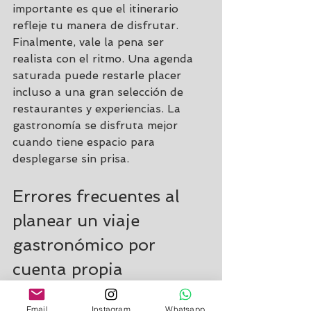
importante es que el itinerario 
refleje tu manera de disfrutar.
Finalmente, vale la pena ser 
realista con el ritmo. Una agenda 
saturada puede restarle placer 
incluso a una gran selección de 
restaurantes y experiencias. La 
gastronomía se disfruta mejor 
cuando tiene espacio para 
desplegarse sin prisa.
Errores frecuentes al 
planear un viaje 
gastronómico por 
cuenta propia
El más común es confundir 
popularidad con afinidad. Que un 
Email
Instagram
Whatsapp