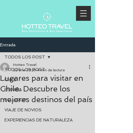
Entrada
TODOS LOS POST
Hotteo Travel
TODOS LOS POST
22 ene 2025
4 min de lectura
Lugares para visitar en
CHILE
Chile: Descubre los
ESPAÑA
mejores destinos del país
ECUADOR
VIAJE DE NOVIOS
EXPERIENCIAS DE NATURALEZA