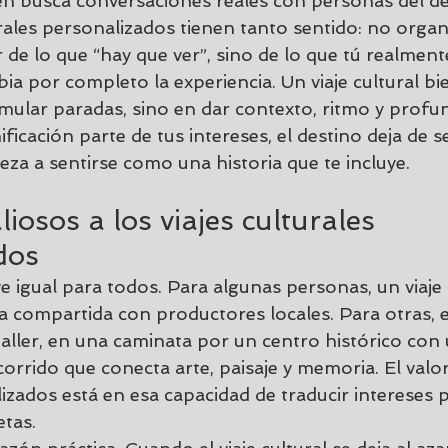
n busca conversaciones reales con personas del de
urales personalizados tienen tanto sentido: no organ
r de lo que “hay que ver”, sino de lo que tú realmente
ia por completo la experiencia. Un viaje cultural bi
mular paradas, sino en dar contexto, ritmo y profu
ificación parte de tus intereses, el destino deja de 
za a sentirse como una historia que te incluye.
iosos a los viajes culturales 
dos
ive igual para todos. Para algunas personas, un viaj
 compartida con productores locales. Para otras, e
 taller, en una caminata por un centro histórico con
orrido que conecta arte, paisaje y memoria. El valor 
izados está en esa capacidad de traducir intereses 
etas.