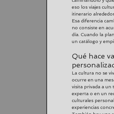
caminándolo y quie
eso los viajes cult
itinerario alrededo
Esa diferencia camb
no consiste en acu
día. Cuando la plan
un catálogo y empie
Qué hace val
personaliza
La cultura no se v
ocurre en una mesa
visita privada a un
experta o en un rec
culturales personal
experiencias concr