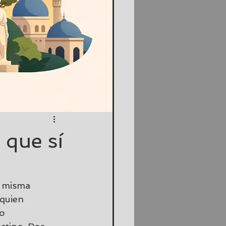
 que sí
a misma 
 quien 
o 