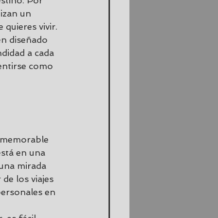
stino. Por 
izan un 
 quieres vivir.
en diseñado 
ndidad a cada 
sentirse como 
e memorable 
stá en una 
 una mirada 
de los viajes 
personales en 