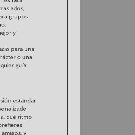
 es fácil 
raslados, 
para grupos 
o. 
ejor y 
acio para una 
rácter o una 
quier guía 
sión estándar 
sonalizado 
a, qué ritmo 
prefieres 
n amigos, y 