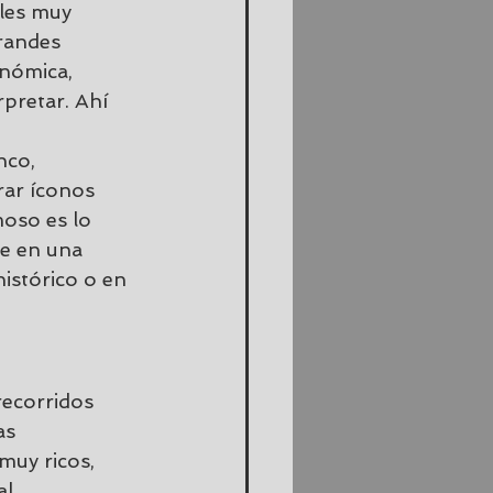
les muy 
randes 
nómica, 
rpretar. Ahí 
nco, 
rar íconos 
oso es lo 
ce en una 
istórico o en 
recorridos 
as 
muy ricos, 
l, 