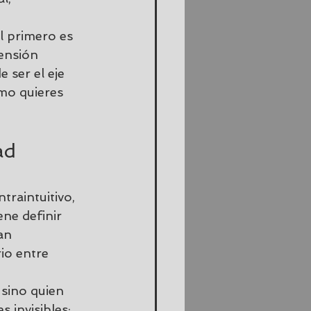
l primero es 
ensión 
 ser el eje 
ómo quieres 
ad 
traintuitivo, 
ne definir 
an 
io entre 
sino quien 
s invisibles: 