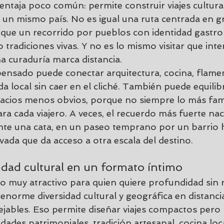
entaja poco común: permite construir viajes cultura
e un mismo país. No es igual una ruta centrada en g
que un recorrido por pueblos con identidad gastro
 tradiciones vivas. Y no es lo mismo visitar que inte
 curaduría marca distancia.
 pensado puede conectar arquitectura, cocina, flame
da local
 sin caer en el cliché. También puede equilib
pacios menos obvios, porque no siempre lo más fam
ara cada viajero. A veces, el recuerdo más fuerte na
te una cata, en un paseo temprano por un barrio h
vada que da acceso a otra escala del destino.
idad cultural en un formato íntimo
o muy atractivo para quien quiere profundidad sin 
enorme diversidad cultural y geográfica en distanci
jables. Eso permite diseñar viajes compactos pero 
ades patrimoniales, tradición artesanal, cocina loca