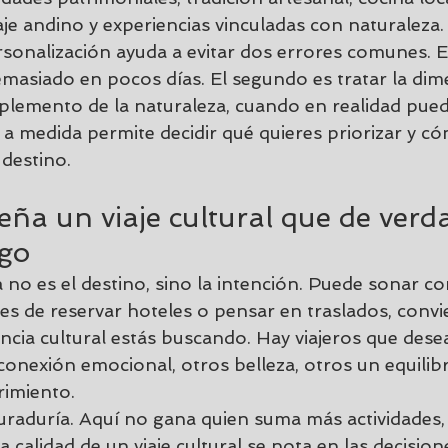
je andino y experiencias vinculadas con naturaleza.
rsonalización ayuda a evitar dos errores comunes. E
emasiado en pocos días. El segundo es tratar la dim
lemento de la naturaleza, cuando en realidad puede
o a medida permite decidir qué quieres priorizar y c
 destino.
ña un viaje cultural que de verd
igo
 no es el destino, sino la intención. Puede sonar con
es de reservar hoteles o pensar en traslados, convie
ncia cultural estás buscando. Hay viajeros que dese
conexión emocional, otros belleza, otros un equilibr
rimiento.
uraduría. Aquí no gana quien suma más actividades, 
 calidad de un viaje cultural se nota en las decisione