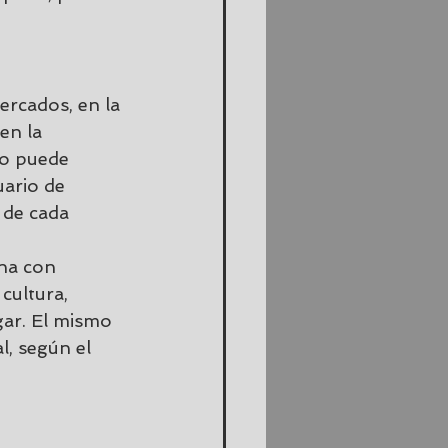
ercados, en la 
 en la 
ro puede 
uario de 
 de cada 
na con 
cultura, 
gar. El mismo 
, según el 