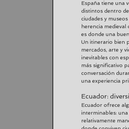
España tiene una v
distintos dentro d
ciudades y museos 
herencia medieval o
es donde una buena
Un itinerario bien
mercados, 
arte y vi
inevitables con es
más significativo p
conversación duran
una experiencia pri
Ecuador: divers
Ecuador ofrece alg
interminables: una 
relativamente mane
donde conviven ciud