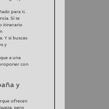
ado para ti. 
cia. Si te 
itinerario 
n 
. Y si buscas 
s y 
 que a una 
y proponer con 
paña y 
orque ofrecen 
queza, pero 