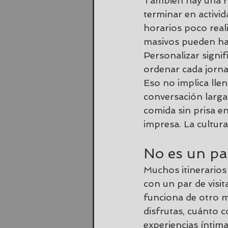
También hay una raz
terminar en activi
horarios poco reali
masivos pueden hac
Personalizar signif
ordenar cada jornad
Eso no implica llen
conversación larga
comida sin prisa en
impresa. La cultura
No es un pa
Muchos itinerarios
con un par de visi
funciona de otro m
disfrutas, cuánto c
experiencias íntima