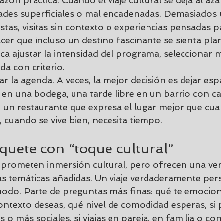
ón práctica. Cuando el viaje cultural se deja al azar,
dades superficiales o mal encadenadas. Demasiados t
stas, visitas sin contexto o experiencias pensadas 
er que incluso un destino fascinante se sienta plan
ica ajustar la intensidad del programa, seleccionar m
a con criterio.
ar la agenda. A veces, la mejor decisión es dejar esp
 en una bodega, una tarde libre en un barrio con ca
 un restaurante que expresa el lugar mejor que cual
, cuando se vive bien, necesita tiempo.
quete con “toque cultural”
 prometen inmersión cultural, pero ofrecen una ver
tas temáticas añadidas. Un viaje verdaderamente per
odo. Parte de preguntas más finas: qué te emocion
ontexto deseas, qué nivel de comodidad esperas, si 
s o más sociales, si viajas en pareja, en familia o co