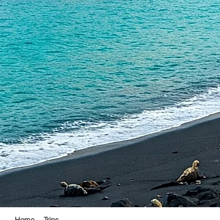
Home
-
Trips