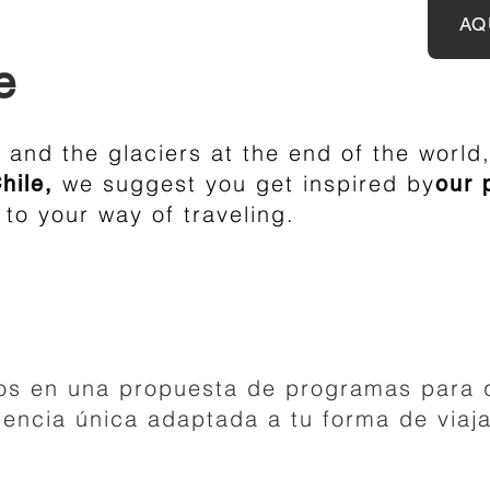
AQ
e
and the glaciers at the end of the worl
a
we suggest you get inspired
by
hile,
our 
to your way of traveling.
s en una propuesta de programas para 
encia única adaptada a tu forma de viaja