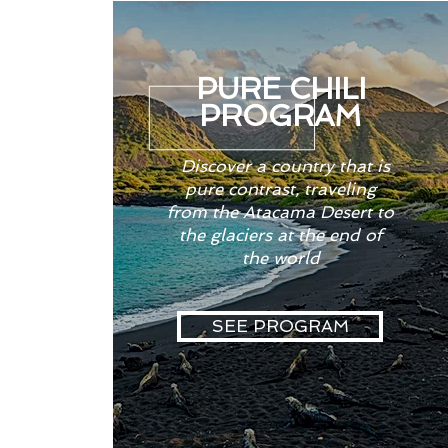
PURE CHILI
PROGRAM
Discover a country that is
pure contrast, traveling
from the Atacama Desert to
the glaciers at the end of
the world
SEE PROGRAM