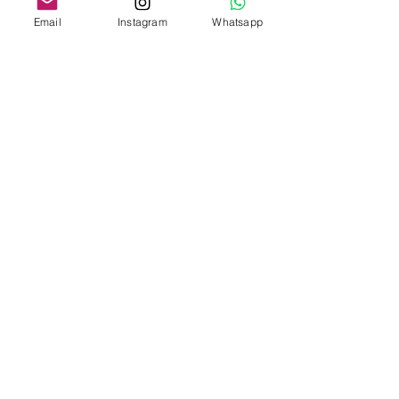
Araucanía Andina con Casa Río
Email
Instagram
Whatsapp
Experience y Hotteo Travel.
VER EXPERIENCIA
Experiencias en
España
Camino de Santiago