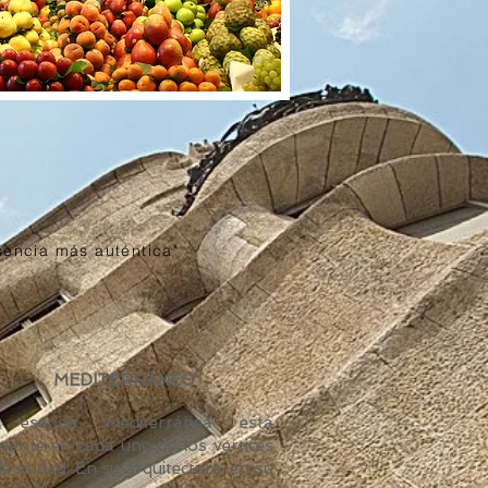
sencia más auténtica"
MEDITERRÁNEO
 esencia mediterránea está
sente en cada uno de los vertices
la ciudad. En su arquitectura, en su