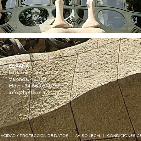
ESPAÑA
C/Bachiller 28 - Of.18
Valencia, 46010
Mov: +34 663 612793
info@hotteotravel.com
IVACIDAD Y PROTECCIÓN DE DATOS I AVISO LEGAL I CONDICIONES G