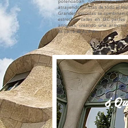
potenciaban todos sus atract
atrayendo turistas de todo el
mu
Grandes avenidas se combinan
estrechas calles en las partes
antiguas, creando una armonía
es parte de su éxito.
¿ Qu