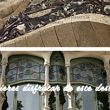
fo
ivos
vida diaria. Desde la parte alta de la
so
ndo.
ciudad, hasta los pies del mar. Desde
di
 con
el barrio de Gracia, El Borne con sus
Bar
 más
sinuosas calles, el popular Raval o la
se
 que
imperdible Barceloneta.
gra
ieres disfrutar de este des