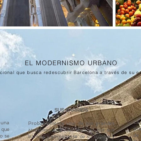
EL MODERNISMO URBANO
ional que busca redescubrir Barcelona a través de su e
SUS BARRIOS
La
 una
Probablemente uno de sus grandes
pre
 que
atractivos es poder caminar por sus
de 
o se
barrios y empaparse de su cultura y