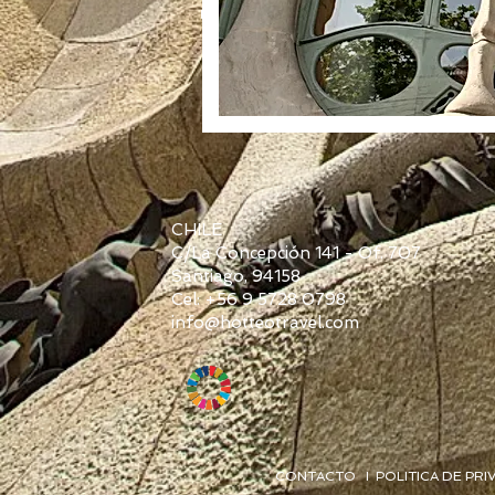
CHILE
C/La Concepción 141 - Of. 707
Santiago, 94158
Cel: +56 9 5728 0798
info@hotteotravel.com
CONTACTO
I POLITICA DE PR