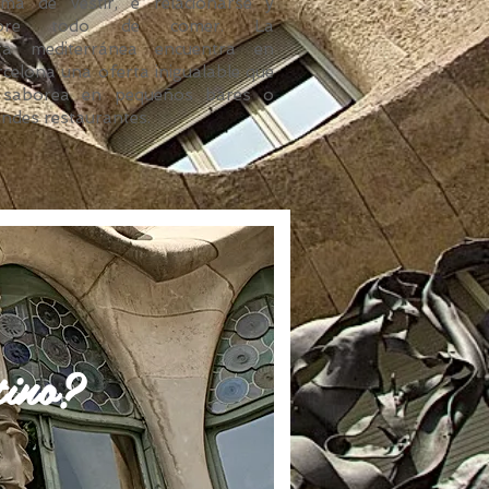
rma de vestir, e relacionarse y
bre todo de comer. La
eta mediterránea encuentra en
celona una oferta inigualable que
 saborea en pequeños bares o
ndes restaurantes.
tino?