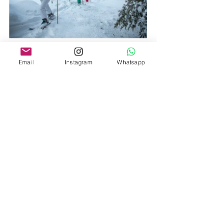
4 volcanes en 7 días
Email
Instagram
Whatsapp
Explora 4 volcanes en 7 días en la
Araucanía Andina con Casa Río
Experience y Hotteo Travel.
VER EXPERIENCIA
Experiencias en
España