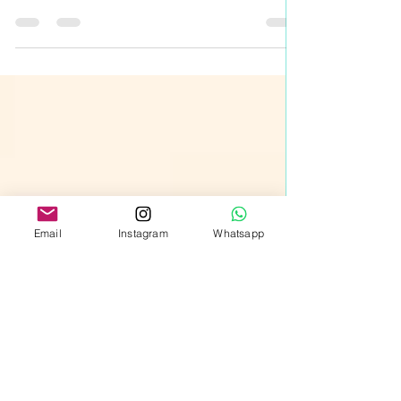
Los viajes culturales personalizados
convierten tus intereses en experiencias
auténticas, bien diseñadas y con apoyo
experto antes y durante el viaje.
Email
Instagram
Whatsapp