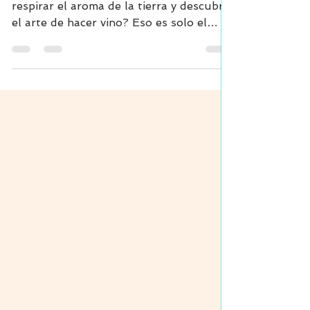
¿Te imaginas pasear entre viñedos,
respirar el aroma de la tierra y descubrir
el arte de hacer vino? Eso es solo el
comienzo de lo que te espera en las
rutas de enoturismo. Este tipo de
turismo te invita a vivir una experiencia
única, donde la cultura, la naturaleza y
el placer se unen para ofrecerte
momentos inolvidables. Sumérgete
conmigo en este viaje. Te contaré qué es
el enoturismo, dónde puedes
disfrutarlo, y cómo aprovechar al
máximo cada visita. Prepárate para
descubr