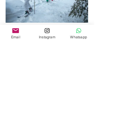
4 volcanes en 7 días
Email
Instagram
Whatsapp
Explora 4 volcanes en 7 días en la
Araucanía Andina con Casa Río
Experience y Hotteo Travel.
VER EXPERIENCIA
Experiencias en
España