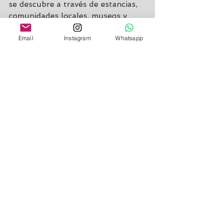
se descubre a través de estancias, 
comunidades locales, museos y 
relatos del territorio.
Email
Instagram
Whatsapp
11. Viajar a medida para 
descubrir Chile a tu 
ritmo
Chile no es un destino para 
recorrer con prisas. En 2026, viajar 
a Chile es hacerlo a medida, 
combinando intereses, ritmos y 
experiencias personalizadas que 
permiten conocer el país de forma 
auténtica.
Viajar a Chile en 2026 con 
Hotteo Travel