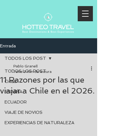
Entrada
TODOS LOS POST
Pablo Granell
TODOS LOS POST
1 ene
3 min de lectura
11 Razones por las que
CHILE
viajar a Chile en el 2026.
ESPAÑA
ECUADOR
VIAJE DE NOVIOS
EXPERIENCIAS DE NATURALEZA