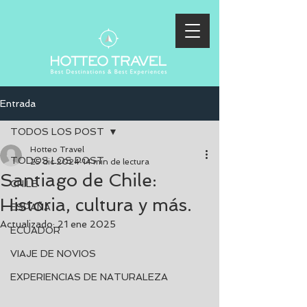
Entrada
TODOS LOS POST
Hotteo Travel
TODOS LOS POST
25 dic 2024
14 min de lectura
Santiago de Chile:
CHILE
Historia, cultura y más.
ESPAÑA
Actualizado:
21 ene 2025
ECUADOR
VIAJE DE NOVIOS
EXPERIENCIAS DE NATURALEZA