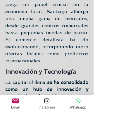
juega un papel crucial en la 
economía local. Santiago alberga 
una amplia gama de mercados, 
desde grandes centros comerciales 
hasta pequeñas tiendas de barrio. 
El comercio detallista ha ido 
evolucionando, incorporando tanto 
ofertas locales como productos 
internacionales.
Innovación y Tecnología
La capital chilena 
se ha consolidado 
como un hub de innovación y 
tecnología en la región. 
La creación 
de diversas iniciativas ha fomentado 
Email
Instagram
Whatsapp
el emprendimiento y el desarrollo 
de start-ups. Con la aparición de 
incubadoras y aceleradoras, 