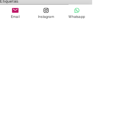
Etiquetas:
magallanes
navarino
cabo de hornos
puerto williams
findelmundo
Email
Instagram
Whatsapp
CHILE
Ver todo
Entradas recientes