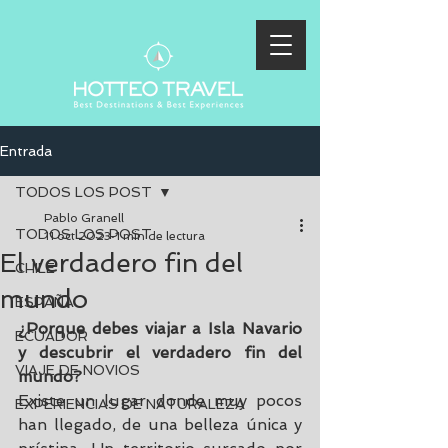
Entrada
TODOS LOS POST
Pablo Granell
TODOS LOS POST
11 oct 2023
1 min de lectura
El verdadero fin del
CHILE
mundo
ESPAÑA
¿Porque debes viajar a Isla Navario 
ECUADOR
y descubrir el verdadero fin del 
VIAJE DE NOVIOS
mundo?
Existe un lugar donde muy pocos 
EXPERIENCIAS DE NATURALEZA
han llegado, de una belleza única y 