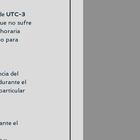
de
 UTC-3 
que no sufre 
horaria 
mo para 
cia del 
durante el 
articular 
ante el 
 y 