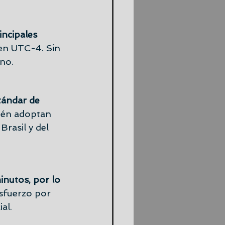
incipales 
 en UTC-4. Sin 
no.
tándar de 
bién adoptan 
rasil y del 
inutos, por lo 
sfuerzo por 
al.