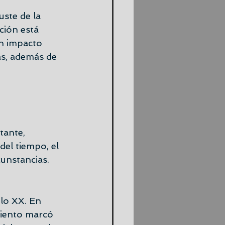
uste de la 
ión está 
un impacto 
as, además de 
tante, 
del tiempo, el 
cunstancias.
glo XX. En 
miento marcó 