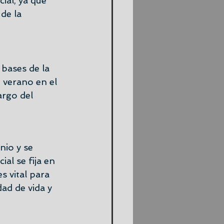
ial, ya que 
de la 
bases de la 
 verano en el 
argo del 
nio y se 
al se fija en 
s vital para 
ad de vida y 