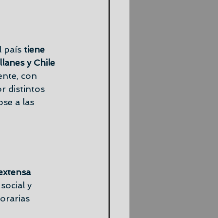
l país
 tiene 
llanes y Chile 
ente, con 
r distintos 
se a las 
extensa 
social y 
orarias 