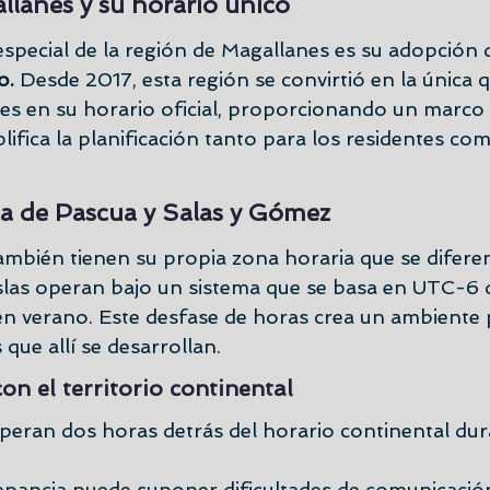
lanes y su horario único
especial de la región de Magallanes es su adopción 
o.
 Desde 2017, esta región se convirtió en la única 
es en su horario oficial, proporcionando un marco 
ifica la planificación tanto para los residentes co
Isla de Pascua y Salas y Gómez
también tienen su propia zona horaria que se diferen
islas operan bajo un sistema que se basa en UTC-6 
en verano. Este desfase de horas crea un ambiente p
 que allí se desarrollan.
on el territorio continental
operan dos horas detrás del horario continental dur
epancia puede suponer dificultades de comunicación