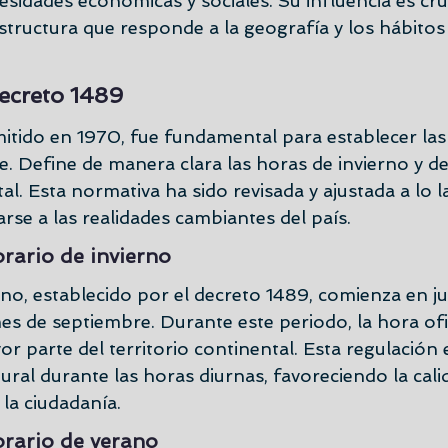
idades económicas y sociales. Su influencia es cruc
tructura que responde a la geografía y los hábitos 
decreto 1489
mitido en 1970, fue fundamental para establecer las 
le. Define de manera clara las horas de invierno y de
tal. Esta normativa ha sido revisada y ajustada a lo l
rse a las realidades cambiantes del país.
orario de invierno
rno, establecido por el decreto 1489, comienza en ju
es de septiembre. Durante este periodo, la hora ofici
 parte del territorio continental. Esta regulación e
tural durante las horas diurnas, favoreciendo la calid
 la ciudadanía.
orario de verano