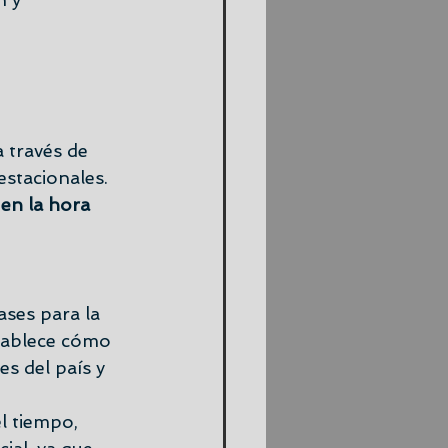
a través de 
stacionales. 
 en la hora 
ases para la 
stablece cómo 
s del país y 
l tiempo, 